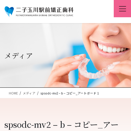
コ
ナ
ン
ビ
テ
ゲ
ン
ー
ツ
シ
に
ョ
移
ン
動
に
移
メディア
動
HOME
メディア
spsodc-mv2 – b – コピー_アートボード 1
spsodc-mv2 – b – コピー_アー