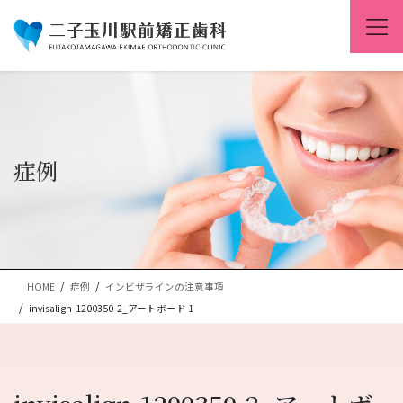
コ
ナ
ン
ビ
テ
ゲ
ン
ー
ツ
シ
に
ョ
移
ン
動
に
移
症例
動
HOME
症例
インビザラインの注意事項
invisalign-1200350-2_アートボード 1