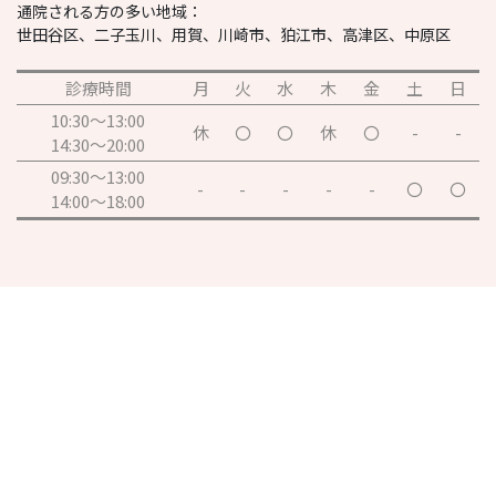
通院される方の多い地域：
世田谷区、二子玉川、用賀、川崎市、狛江市、高津区、中原区
診療時間
月
火
水
木
金
土
日
10:30～13:00
休
〇
〇
休
〇
-
-
14:30～20:00
09:30～13:00
-
-
-
-
-
〇
〇
14:00～18:00