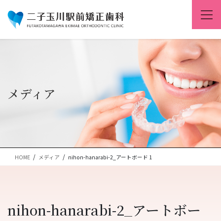
コ
ナ
ン
ビ
テ
ゲ
ン
ー
ツ
シ
に
ョ
移
ン
動
に
移
メディア
動
HOME
メディア
nihon-hanarabi-2_アートボード 1
nihon-hanarabi-2_アートボー