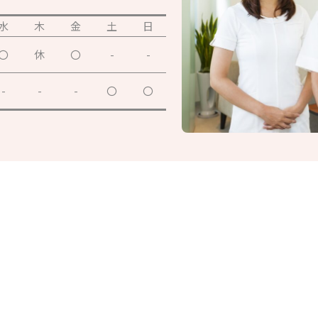
水
木
金
土
日
〇
休
〇
-
-
-
-
-
〇
〇