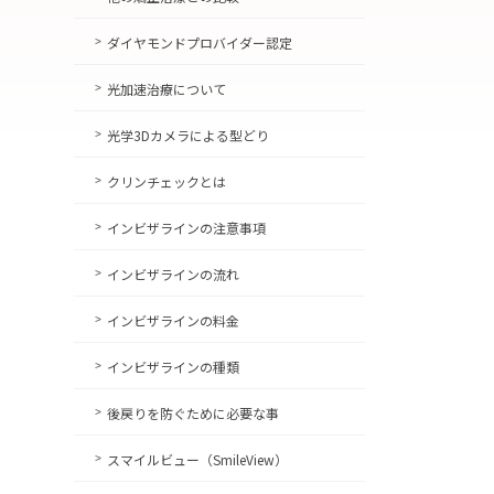
ダイヤモンドプロバイダー認定
光加速治療について
光学3Dカメラによる型どり
クリンチェックとは
インビザラインの注意事項
インビザラインの流れ
インビザラインの料金
インビザラインの種類
後戻りを防ぐために必要な事
スマイルビュー（SmileView）