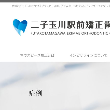
コ
ナ
世田谷区二子玉川で受けるマウスピース矯正とモニター価格で安いインビザラインなら
ン
ビ
テ
ゲ
ン
ー
ツ
シ
に
ョ
移
ン
動
に
移
動
マウスピース矯正とは
インビザラインについて
症例