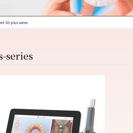
ent-5D-plus-series
s-series