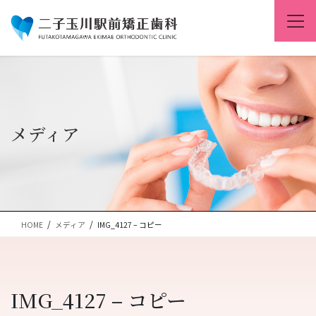
コ
ナ
ン
ビ
テ
ゲ
ン
ー
ツ
シ
に
ョ
移
ン
動
に
移
メディア
動
HOME
メディア
IMG_4127 – コピー
IMG_4127 – コピー