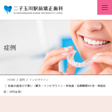
コ
ナ
ン
ビ
テ
ゲ
ン
ー
ツ
シ
に
ョ
移
ン
動
に
移
症例
動
HOME
症例
インビザライン
前歯の歯並びが悪い（叢生・インビザライン・非抜歯・治療期間4か月・世田谷
区・30代女性）