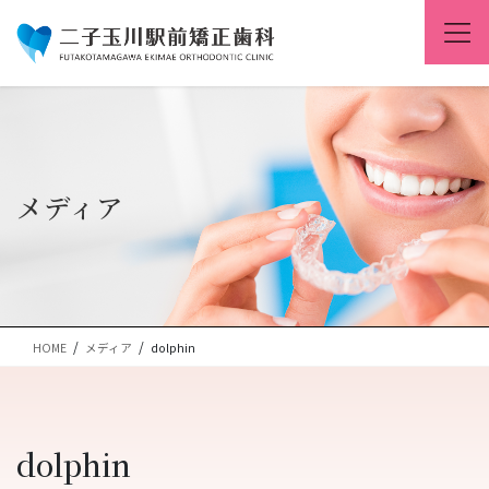
コ
ナ
ン
ビ
テ
ゲ
ン
ー
ツ
シ
に
ョ
移
ン
動
に
移
メディア
動
HOME
メディア
dolphin
dolphin