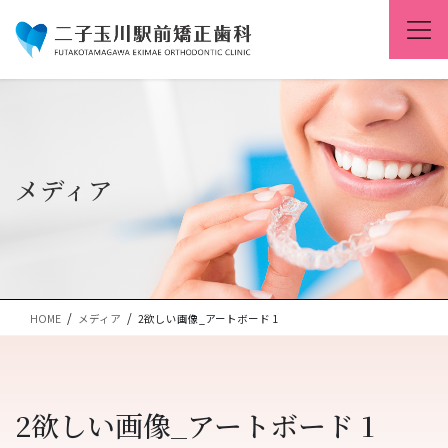
コ
ナ
ン
ビ
テ
ゲ
ン
ー
ツ
シ
に
ョ
移
ン
動
に
移
メディア
動
HOME
メディア
2欲しい画像_アートボード 1
2欲しい画像_アートボード 1